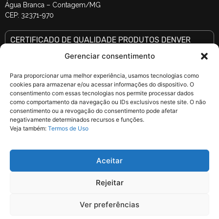
Água Branca – Contagem/MG
CEP: 32371-970
CERTIFICADO DE QUALIDADE PRODUTOS DENVER
SELECIONE A MARCA E DIGITE O CÓDIGO DE SÉRIE DO PRODUTO (letras e
números)
Gerenciar consentimento
Para proporcionar uma melhor experiência, usamos tecnologias como
cookies para armazenar e/ou acessar informações do dispositivo. O
consentimento com essas tecnologias nos permite processar dados
como comportamento da navegação ou IDs exclusivos neste site. O não
consentimento ou a revogação do consentimento pode afetar
negativamente determinados recursos e funções.
Veja também:
Termos de Uso
Aceitar
Rejeitar
Ver preferências
© 2025 Denver Soldas Industriais. Denver, Arcos e Eletron são