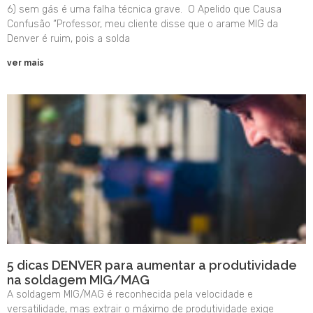
6) sem gás é uma falha técnica grave. O Apelido que Causa
Confusão “Professor, meu cliente disse que o arame MIG da
Denver é ruim, pois a solda
ver mais
5 dicas DENVER para aumentar a produtividade
na soldagem MIG/MAG
A soldagem MIG/MAG é reconhecida pela velocidade e
versatilidade, mas extrair o máximo de produtividade exige