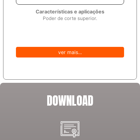
extr
Características e aplicações
Poder de corte superior.
ver mais...
DOWNLOAD