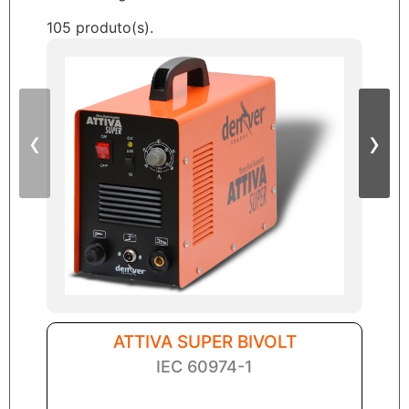
105 produto(s).
‹
›
ATTIVA SUPER BIVOLT
IEC 60974-1
For