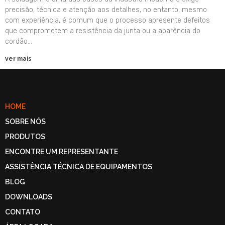
precisão, técnica e atenção aos detalhes, no entanto, mesmo
com experiência, é comum que o processo apresente defeitos
que comprometem a resistência da junta ou a aparência do
cordão…
ver mais
HOME
SOBRE NÓS
PRODUTOS
ENCONTRE UM REPRESENTANTE
ASSISTÊNCIA TÉCNICA DE EQUIPAMENTOS
BLOG
DOWNLOADS
CONTATO