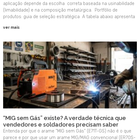
aplicação depende da escolha correta baseada na usinabilidade
(limabilidade) e na composição metalúrgica. Portfólio de
produtos: guia de seleção estratégica A tabela abaixo apresenta
ver mais
“MIG sem Gás” existe? A verdade técnica que
vendedores e soldadores precisam saber
Entenda por que o arame “MIG sem Gás” (E71T-GS) não é o que
parece e por que usar um arame MIG/MAG convencional (ER70S-