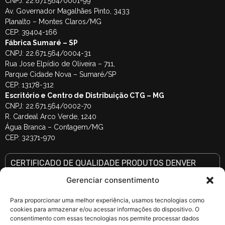
CNPJ: 22.671.564/0001-99
Av. Governador Magalhães Pinto, 3433
Planalto – Montes Claros/MG
CEP: 39404-166
Fábrica Sumaré – SP
CNPJ: 22.671.564/0004-31
Rua Jose Elpídio de Oliveira – 711,
Parque Cidade Nova – Sumaré/SP
CEP: 13178-312
Escritório e Centro de Distribuição CTG – MG
CNPJ: 22.671.564/0002-70
R. Cardeal Arco Verde, 1240
Água Branca – Contagem/MG
CEP: 32371-970
CERTIFICADO DE QUALIDADE PRODUTOS DENVER
SELECIONE A MARCA E DIGITE O CÓDIGO DE SÉRIE DO PRODUTO (letras e
números)
Gerenciar consentimento
Para proporcionar uma melhor experiência, usamos tecnologias como
cookies para armazenar e/ou acessar informações do dispositivo. O
consentimento com essas tecnologias nos permite processar dados