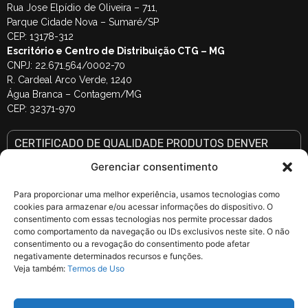
Rua Jose Elpídio de Oliveira – 711,
Parque Cidade Nova – Sumaré/SP
CEP: 13178-312
Escritório e Centro de Distribuição CTG – MG
CNPJ: 22.671.564/0002-70
R. Cardeal Arco Verde, 1240
Água Branca – Contagem/MG
CEP: 32371-970
CERTIFICADO DE QUALIDADE PRODUTOS DENVER
SELECIONE A MARCA E DIGITE O CÓDIGO DE SÉRIE DO PRODUTO (letras e
números)
Gerenciar consentimento
Para proporcionar uma melhor experiência, usamos tecnologias como
cookies para armazenar e/ou acessar informações do dispositivo. O
consentimento com essas tecnologias nos permite processar dados
como comportamento da navegação ou IDs exclusivos neste site. O não
consentimento ou a revogação do consentimento pode afetar
negativamente determinados recursos e funções.
Veja também:
Termos de Uso