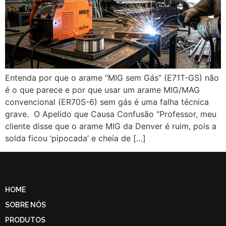
Entenda por que o arame “MIG sem Gás” (E71T-GS) não
é o que parece e por que usar um arame MIG/MAG
convencional (ER70S-6) sem gás é uma falha técnica
grave. O Apelido que Causa Confusão “Professor, meu
cliente disse que o arame MIG da Denver é ruim, pois a
solda ficou ‘pipocada’ e cheia de […]
HOME
SOBRE NÓS
PRODUTOS