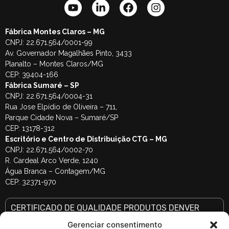
Fábrica Montes Claros – MG
CNPJ: 22.671.564/0001-99
Av. Governador Magalhães Pinto, 3433
Planalto – Montes Claros/MG
CEP: 39404-166
Fábrica Sumaré – SP
CNPJ: 22.671.564/0004-31
Rua Jose Elpídio de Oliveira – 711,
Parque Cidade Nova – Sumaré/SP
CEP: 13178-312
Escritório e Centro de Distribuição CTG – MG
CNPJ: 22.671.564/0002-70
R. Cardeal Arco Verde, 1240
Água Branca – Contagem/MG
CEP: 32371-970
CERTIFICADO DE QUALIDADE PRODUTOS DENVER
SELECIONE A MARCA E DIGITE O CÓDIGO DE SÉRIE DO PRODUTO (letras e
números)
Gerenciar consentimento